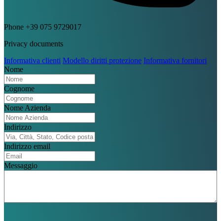
Phone
+39 075 9729017
Privacy documents
Informativa clienti
Modello diritti protezione
Informativa fornitori
Nome
Cognome
Nome Azienda
Indirizzo
Indirizzo email
Messaggio